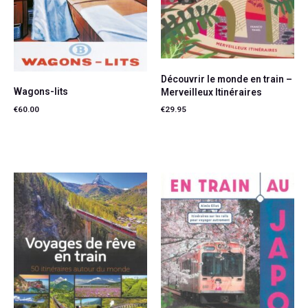
Découvrir le monde en train –
Wagons-lits
Merveilleux Itinéraires
€
60.00
€
29.95
Ajouter au panier
Lire la suite