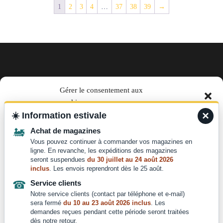
1
2
3
4
…
37
38
39
→
EN TRAIN magazine par La Vie
Gérer le consentement aux
cookies
du Rail
×
☀️
Information estivale
Pour offrir les meilleures expériences, nous utilisons des technologies telles que les
télécharger le media kit
🚂
Achat de magazines
cookies pour stocker et/ou accéder aux informations des appareils. Le fait de consentir
à ces technologies nous permettra de traiter des données telles que le comportement de
Vous pouvez continuer à commander vos magazines en
Des questions ?
navigation ou les ID uniques sur ce site. Le fait de ne pas consentir ou de retirer son
ligne. En revanche, les expéditions des magazines
consentement peut avoir un effet négatif sur certaines caractéristiques et fonctions.
seront suspendues
du 30 juillet au 24 août 2026
Nous contacter :
inclus
. Les envois reprendront dès le 25 août.
contact@laviedurail.com
☎
Service clients
Accepter
Notre service clients (contact par téléphone et e-mail)
sera fermé
du 10 au 23 août 2026 inclus
. Les
Refuser
demandes reçues pendant cette période seront traitées
dès notre retour.
Copyright © 2024