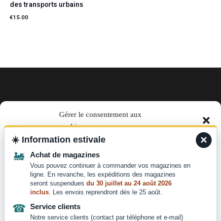
des transports urbains
€
15.00
Ajouter au panier
EN TRAIN magazine par La Vie
Gérer le consentement aux
cookies
du Rail
×
☀️
Information estivale
Pour offrir les meilleures expériences, nous utilisons des technologies telles que les
télécharger le media kit
🚂
Achat de magazines
cookies pour stocker et/ou accéder aux informations des appareils. Le fait de consentir
à ces technologies nous permettra de traiter des données telles que le comportement de
Vous pouvez continuer à commander vos magazines en
Des questions ?
navigation ou les ID uniques sur ce site. Le fait de ne pas consentir ou de retirer son
ligne. En revanche, les expéditions des magazines
consentement peut avoir un effet négatif sur certaines caractéristiques et fonctions.
seront suspendues
du 30 juillet au 24 août 2026
Nous contacter :
inclus
. Les envois reprendront dès le 25 août.
contact@laviedurail.com
☎
Service clients
Accepter
Notre service clients (contact par téléphone et e-mail)