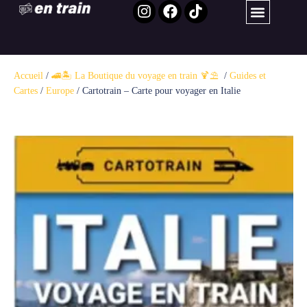
Accueil
/
🚄🏝️ La Boutique du voyage en train 🍹⛱️ ​
/
Guides et
Cartes
/
Europe
/ Cartotrain – Carte pour voyager en Italie