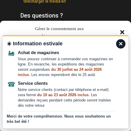
télécharger le media kit
Des questions ?
Nous contacter :
Gérer le consentement aux
contact@laviedurail.com
cookies
×
☀️
Information estivale
Pour offrir les meilleures expériences, nous utilisons des technologies telles que les
🚂
Achat de magazines
cookies pour stocker et/ou accéder aux informations des appareils. Le fait de consentir
Copyright © 2024
à ces technologies nous permettra de traiter des données telles que le comportement de
Vous pouvez continuer à commander vos magazines en
navigation ou les ID uniques sur ce site. Le fait de ne pas consentir ou de retirer son
ligne. En revanche, les expéditions des magazines
consentement peut avoir un effet négatif sur certaines caractéristiques et fonctions.
seront suspendues
du 30 juillet au 24 août 2026
inclus
. Les envois reprendront dès le 25 août.
☎
Service clients
Accepter
Notre service clients (contact par téléphone et e-mail)
sera fermé
du 10 au 23 août 2026 inclus
. Les
Refuser
demandes reçues pendant cette période seront traitées
dès notre retour.
Voir les préférences
Merci de votre compréhension. Nous vous souhaitons un
très bel été !
Mentions légales