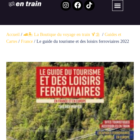
Accueil
/
🚄🏝️ La Boutique du voyage en train 🍹⛱️ ​
/
Guides et
Cartes
/
France
/ Le guide du tourisme et des loisirs ferroviaires 2022