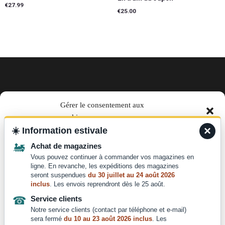
€
27.99
€
25.00
Ajouter au panier
Lire la suite
EN TRAIN magazine par La Vie
Gérer le consentement aux
cookies
du Rail
×
☀️
Information estivale
Pour offrir les meilleures expériences, nous utilisons des technologies telles que les
télécharger le media kit
🚂
Achat de magazines
cookies pour stocker et/ou accéder aux informations des appareils. Le fait de consentir
à ces technologies nous permettra de traiter des données telles que le comportement de
Vous pouvez continuer à commander vos magazines en
Des questions ?
navigation ou les ID uniques sur ce site. Le fait de ne pas consentir ou de retirer son
ligne. En revanche, les expéditions des magazines
consentement peut avoir un effet négatif sur certaines caractéristiques et fonctions.
seront suspendues
du 30 juillet au 24 août 2026
Nous contacter :
inclus
. Les envois reprendront dès le 25 août.
contact@laviedurail.com
☎
Service clients
Accepter
Notre service clients (contact par téléphone et e-mail)
sera fermé
du 10 au 23 août 2026 inclus
. Les
Refuser