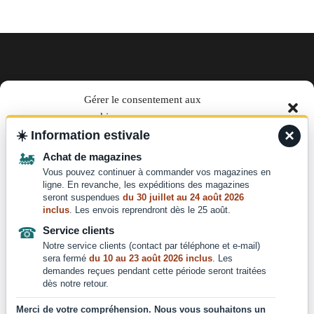
EN TRAIN magazine par La Vie
Gérer le consentement aux
cookies
du Rail
×
☀️
Information estivale
Pour offrir les meilleures expériences, nous utilisons des technologies telles que les
télécharger le media kit
🚂
Achat de magazines
cookies pour stocker et/ou accéder aux informations des appareils. Le fait de consentir
à ces technologies nous permettra de traiter des données telles que le comportement de
Vous pouvez continuer à commander vos magazines en
Des questions ?
navigation ou les ID uniques sur ce site. Le fait de ne pas consentir ou de retirer son
ligne. En revanche, les expéditions des magazines
consentement peut avoir un effet négatif sur certaines caractéristiques et fonctions.
seront suspendues
du 30 juillet au 24 août 2026
Nous contacter :
inclus
. Les envois reprendront dès le 25 août.
contact@laviedurail.com
☎
Service clients
Accepter
Notre service clients (contact par téléphone et e-mail)
sera fermé
du 10 au 23 août 2026 inclus
. Les
Refuser
demandes reçues pendant cette période seront traitées
dès notre retour.
Copyright © 2024
Voir les préférences
Merci de votre compréhension. Nous vous souhaitons un