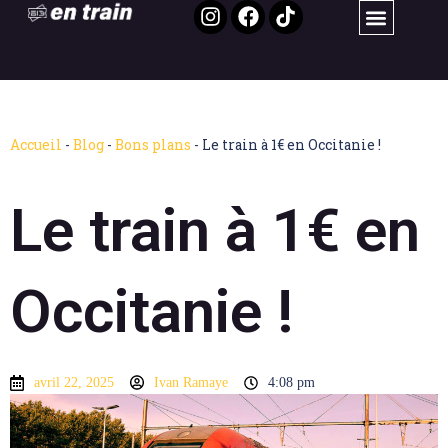
Accueil
-
Blog
-
Bons plans
-
Le train à 1€ en Occitanie !
Le train à 1€ en
Occitanie !
avril 22, 2025
Ivan Ramaye
4:08 pm