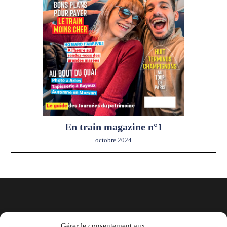
En train magazine n°1
octobre 2024
EN TRAIN magazine par La Vie
Gérer le consentement aux