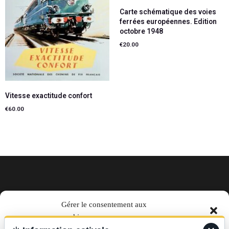
Carte schématique des voies
ferrées européennes. Edition
octobre 1948
€
20.00
Lire la suite
Vitesse exactitude confort
€
60.00
Ajouter au panier
EN TRAIN magazine par La Vie
Gérer le consentement aux
cookies
du Rail