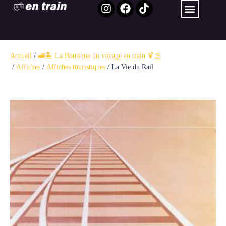
Accueil
/
🚄🏝️ La Boutique du voyage en train 🍹⛱️ ​
/
Affiches
/
Affiches touristiques
/ La Vie du Rail