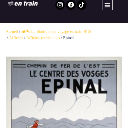
Accueil
/
🚄🏝️ La Boutique du voyage en train 🍹⛱️ ​
/
Affiches
/
Affiches touristiques
/ Epinal