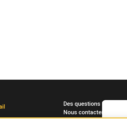
Des questions ?
il
Nous contacter : contac
Pour offrir le
stocker et/ou 