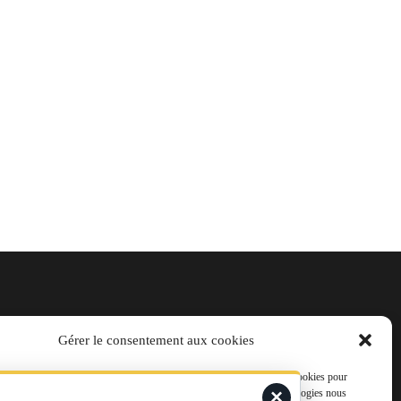
Gérer le consentement aux cookies
t@laviedurail.com
s meilleures expériences, nous utilisons des technologies telles que les cookies pour
×
accéder aux informations des appareils. Le fait de consentir à ces technologies nous