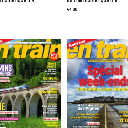
in numérique n°9
En train numérique n°8
€
4.00
 au panier
Ajouter au panier