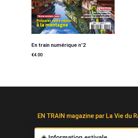
En train numérique n°2
€
4.00
Ajouter au panier
EN TRAIN magazine par La Vie du Ra
télécharger le media kit
☀️
Information estivale