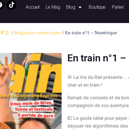
Accueil
Le Mag
Blog
Boutique
Panier
🍹⛱️ ​
/
Magazines numériques
/ En train n°1 – Numérique
En train n°1 
🥁 La Vie du Rail présente … 
cher et en train !
Rempli de conseils et de bon
compagnon de vos aventures 
💶 Le guide idéal pour payer
déjouer les algorithmes des