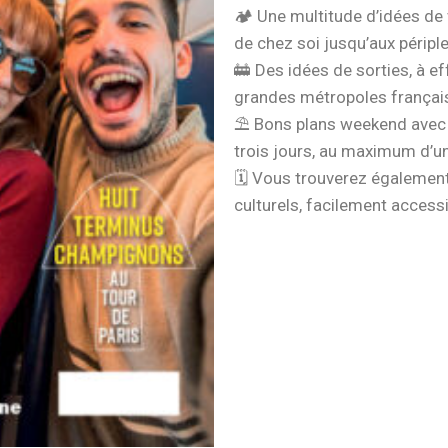
🏕️ Une multitude d’idées de
de chez soi jusqu’aux péripl
🚋 Des idées de sorties, à ef
grandes métropoles françai
⛱️ Bons plans weekend avec t
trois jours, au maximum d’un
🗓️ Vous trouverez égalemen
culturels, facilement accessib