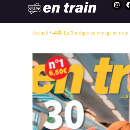
Accueil
/
🚄🏝️ La Boutique du voyage en train 