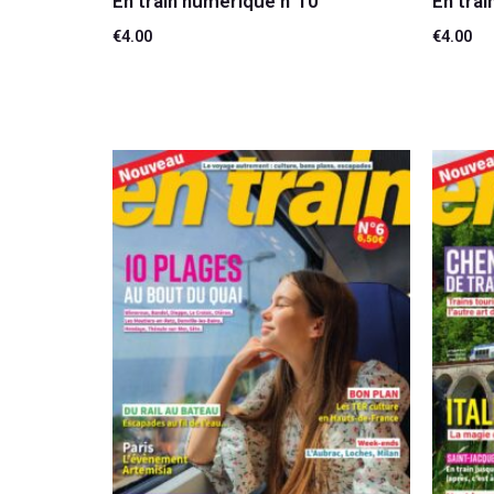
En train numérique n°10
En tra
€
4.00
€
4.00
Ajouter au panier
Ajouter