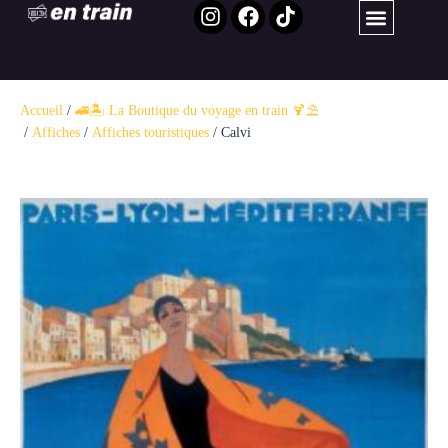
Accueil
/
🚄🏝️ La Boutique du voyage en train 🍹⛱️ ​
/
Affiches
/
Affiches touristiques
/ Calvi