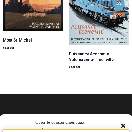
Mont St-Michel
€
60.00
Puissance économie.
Lire la suite
Valencienne-Thionville
€
60.00
Ajouter au panier
EN TRAIN magazine par La Vie
Gérer le consentement aux
cookies
du Rail