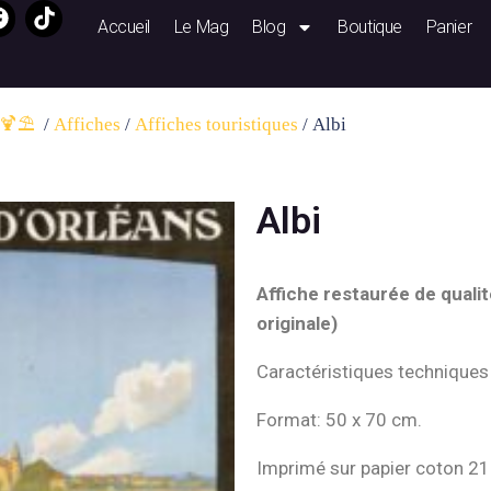
Accueil
Le Mag
Blog
Boutique
Panier
🍹⛱️ ​
/
Affiches
/
Affiches touristiques
/ Albi
Albi
Affiche restaurée de qualit
originale)
Caractéristiques techniques
Format: 50 x 70 cm.
Imprimé sur papier coton 21