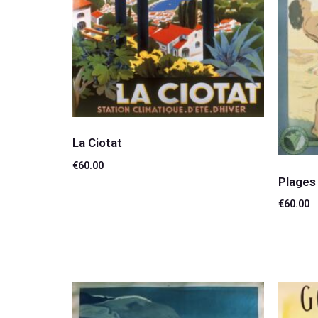
La Ciotat
€
60.00
Plages
Lire la suite
€
60.00
Lire la 