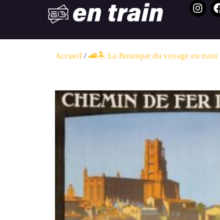
Accueil
/
🚄🏝️ La Boutique du voyage en train 