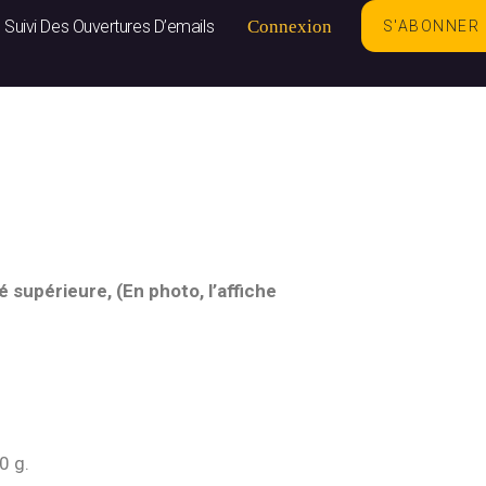
Suivi Des Ouvertures D’emails
Connexion
S'ABONNER
é supérieure, (En photo, l’affiche
0 g.