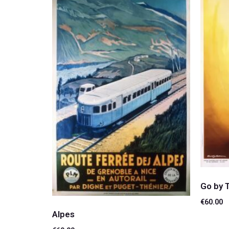
Go by 
€
60.00
Alpes
Ajouter