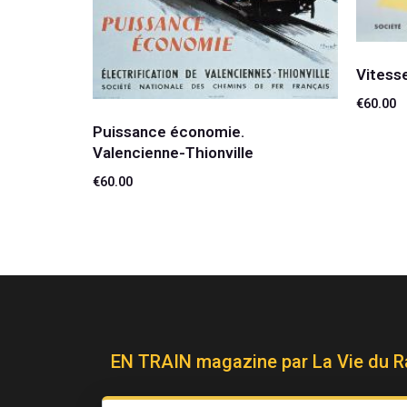
Vitess
€
60.00
Puissance économie.
Ajouter
Valencienne-Thionville
€
60.00
Ajouter au panier
EN TRAIN magazine par La Vie du Ra
télécharger le media kit