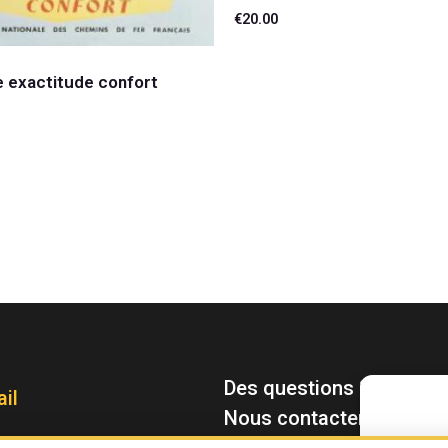
€
20.00
Lire la suite
e exactitude confort
 au panier
Des questions ?
il
Nous contacter : contac
Pour offrir le