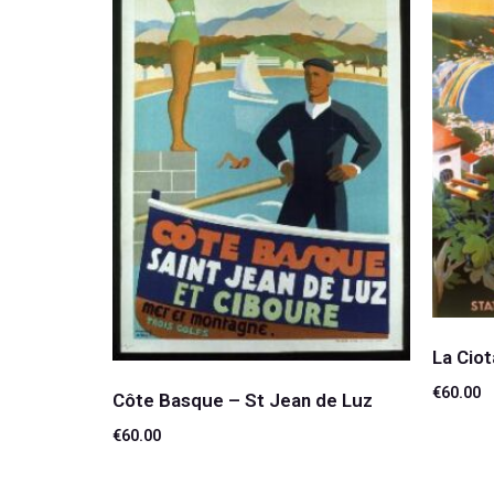
La Ciot
€
60.00
Côte Basque – St Jean de Luz
€
60.00
Lire la 
Lire la suite