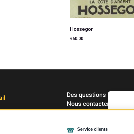
Hossegor
€
60.00
Lire la suite
Des questions ?
il
Nous contacter : contac
Pour offrir le
stocker et/ou 
permettra de t
Le fait de ne 
☎
Service clients
caractéristique