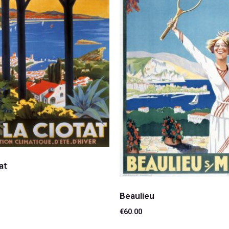
at
Beaulieu
suite
€
60.00