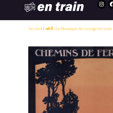
Accueil
/
🚄🏝️ La Boutique du voyage en train 