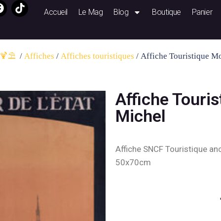
Accueil
Le Mag
Blog
Boutique
Panier
🍹⛱️ ​
/
Affiches
/
Affiches touristiques
/ Affiche Touristique M
Affiche Touris
Michel
Affiche SNCF Touristique an
50x70cm