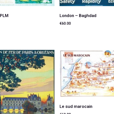
 PLM
London – Baghdad
€
60.00
suite
Lire la suite
Le sud marocain