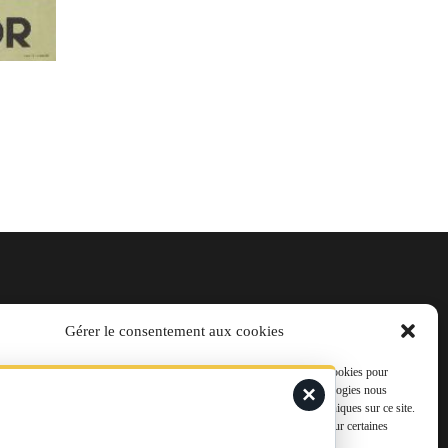
Gérer le consentement aux cookies
t@laviedurail.com
s meilleures expériences, nous utilisons des technologies telles que les cookies pour
×
accéder aux informations des appareils. Le fait de consentir à ces technologies nous
raiter des données telles que le comportement de navigation ou les ID uniques sur ce site.
pas consentir ou de retirer son consentement peut avoir un effet négatif sur certaines
s et fonctions.