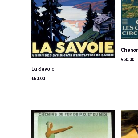
Cheno
€
60.00
La Savoie
Lire la 
€
60.00
Lire la suite