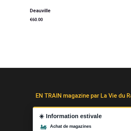
Deauville
€
60.00
Lire la suite
EN TRAIN magazine par La Vie du Ra
télécharger le media kit
☀️
Information estivale
🚂
Achat de magazines