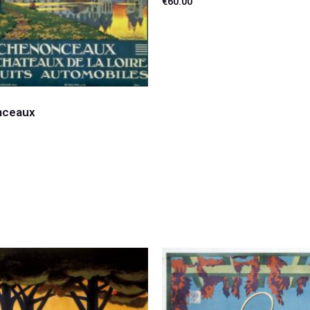
€
60.00
Lire la suite
nceaux
suite