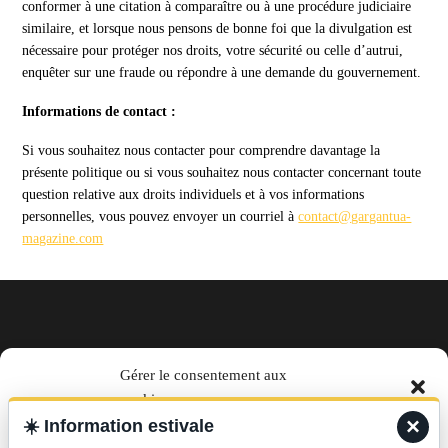
conformer à une citation à comparaître ou à une procédure judiciaire
similaire, et lorsque nous pensons de bonne foi que la divulgation est
nécessaire pour protéger nos droits, votre sécurité ou celle d’autrui,
enquêter sur une fraude ou répondre à une demande du gouvernement.
Informations de contact :
Si vous souhaitez nous contacter pour comprendre davantage la
présente politique ou si vous souhaitez nous contacter concernant toute
question relative aux droits individuels et à vos informations
personnelles, vous pouvez envoyer un courriel à
contact@gargantua-
magazine.com
EN TRAIN magazine par La Vie
Gérer le consentement aux
cookies
du Rail
×
☀️
Information estivale
Pour offrir les meilleures expériences, nous utilisons des technologies telles que les
télécharger le media kit